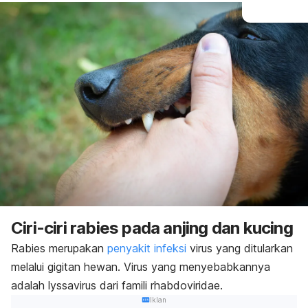
Ciri-ciri rabies pada anjing dan kucing
Rabies merupakan
penyakit infeksi
virus
yang ditularkan
melalui gigitan hewan. Virus yang menyebabkannya
adalah
lyssavirus
dari famili
rhabdoviridae
.
Iklan