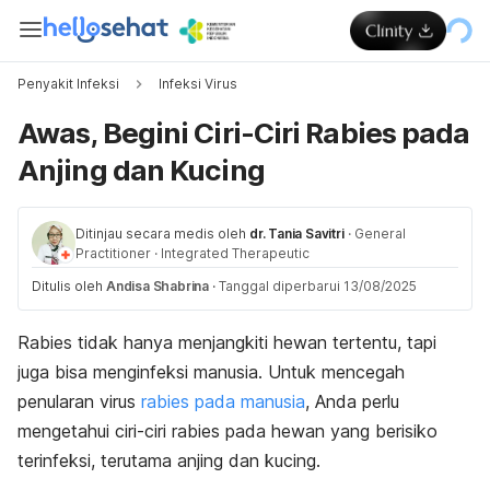
Penyakit Infeksi
Infeksi Virus
Awas, Begini Ciri-Ciri Rabies pada
Anjing dan Kucing
Ditinjau secara medis oleh
dr. Tania Savitri
·
General
Practitioner
·
Integrated Therapeutic
Ditulis oleh
Andisa Shabrina
·
Tanggal diperbarui 13/08/2025
Rabies tidak hanya menjangkiti hewan tertentu, tapi
juga bisa menginfeksi manusia.
Untuk mencegah
penularan virus
rabies pada manusia
, Anda perlu
mengetahui ciri-ciri rabies pada hewan yang berisiko
terinfeksi, terutama anjing dan kucing.