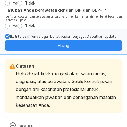
Ya
Tidak
Tahukah Anda perawatan dengan GIP dan GLP-1?
*Jenis pengobatan dan perawatan terbaru yang membantu manajemen berat badan dan
Diabetes Tipe 2
Ya
Tidak
Ikuti terus infonya agar berat badan terjaga: Dapatkan update
dari pakar mengenai dukungan dan perawatan berat badan
Hitung
langsung ke inbox Anda.
Catatan
Hello Sehat tidak menyediakan saran medis,
diagnosis, atau perawatan. Selalu konsultasikan
dengan ahli kesehatan profesional untuk
mendapatkan jawaban dan penanganan masalah
kesehatan Anda.
SUMBER