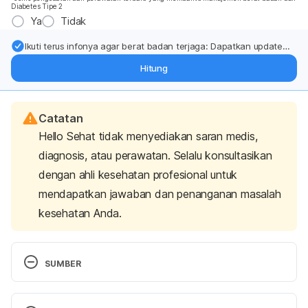
Diabetes Tipe 2
Ya
Tidak
Ikuti terus infonya agar berat badan terjaga: Dapatkan update
dari pakar mengenai dukungan dan perawatan berat badan
Hitung
langsung ke inbox Anda.
Catatan
Hello Sehat tidak menyediakan saran medis,
diagnosis, atau perawatan. Selalu konsultasikan
dengan ahli kesehatan profesional untuk
mendapatkan jawaban dan penanganan masalah
kesehatan Anda.
SUMBER
Sports cream overdose
. (2021, July 28). UF Health, 
University of Florida Health. Retrieved 11 March 