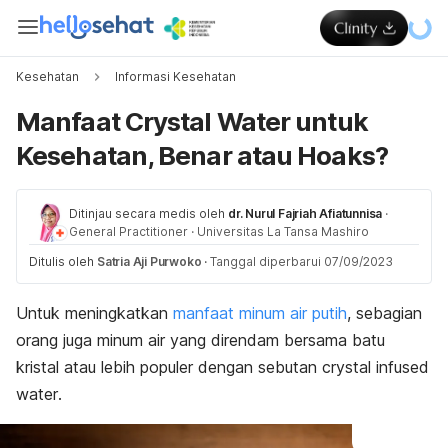
Kesehatan
Informasi Kesehatan
Manfaat Crystal Water untuk
Kesehatan, Benar atau Hoaks?
Ditinjau secara medis oleh
dr. Nurul Fajriah Afiatunnisa
·
General Practitioner
·
Universitas La Tansa Mashiro
Ditulis oleh
Satria Aji Purwoko
·
Tanggal diperbarui 07/09/2023
Untuk meningkatkan
manfaat minum air putih
, sebagian
orang juga minum air yang direndam bersama batu
kristal atau lebih populer dengan sebutan
crystal infused
water
.