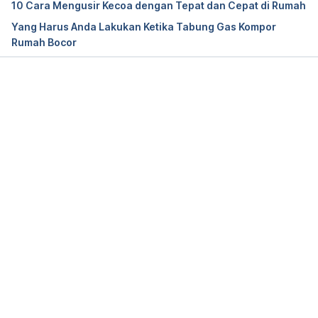
10 Cara Mengusir Kecoa dengan Tepat dan Cepat di Rumah
Yang Harus Anda Lakukan Ketika Tabung Gas Kompor
2-Butoxyethanol – 
Rumah Bocor
https://www.cdc.gov/niosh/npg/npgd0070.html
Fragrance consumer products: exposures and 
effects from emissions – 
Memuat...
https://link.springer.com/article/10.1007%2Fs11869-
016-0442-z