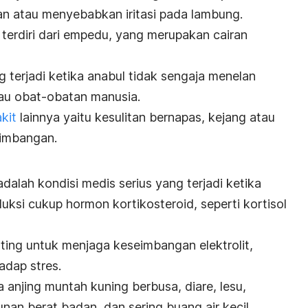
n atau menyebabkan iritasi pada lambung.
i terdiri dari empedu, yang merupakan cairan
 terjadi ketika anabul tidak sengaja menelan
tau obat-obatan manusia.
akit
lainnya yaitu kesulitan bernapas, kejang atau
eimbangan.
dalah kondisi medis serius yang terjadi ketika
uksi cukup hormon kortikosteroid, seperti kortisol
ing untuk menjaga keseimbangan elektrolit,
adap stres.
 anjing muntah kuning berbusa, diare, lesu,
an berat badan, dan sering buang air kecil.