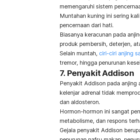
memengaruhi sistem pencernaa
Muntahan kuning ini sering kal
pencernaan dari hati.
Biasanya keracunan pada anjing
produk pembersih, deterjen, a
Selain muntah,
ciri-ciri anjing s
tremor, hingga penurunan kes
7. Penyakit Addison
Penyakit Addison pada anjing a
kelenjar adrenal tidak memprod
dan aldosteron.
Hormon-hormon ini sangat pent
metabolisme, dan respons terh
Gejala penyakit Addison berupa
penurunan nafsu makan, penurun