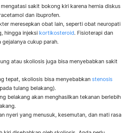
mengatasi sakit bokong kiri karena hernia diskus
aracetamol dan ibuprofen.
ter meresepkan obat lain, seperti obat neuropati
, hingga injeksi
kortikosteroid
. Fisioterapi dan
ka gejalanya cukup parah.
ng atau skoliosis juga bisa menyebabkan sakit
g tepat, skoliosis bisa menyebabkan
stenosis
pada tulang belakang).
ang belakang akan menghasilkan tekanan berlebih
lakang.
an nyeri yang menusuk, kesemutan, dan mati rasa
 kiri disebabkan oleh skoliosis, Anda perlu