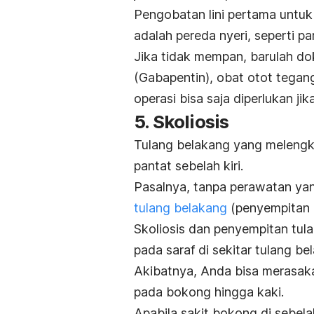
Pengobatan lini pertama untuk 
adalah pereda nyeri, seperti p
Jika tidak mempan, barulah dok
(Gabapentin), obat otot tegang
operasi bisa saja diperlukan ji
5. Skoliosis
Tulang belakang yang melengku
pantat sebelah kiri.
Pasalnya, tanpa perawatan yan
tulang belakang
(penyempitan 
Skoliosis dan penyempitan tul
pada saraf di sekitar tulang be
Akibatnya, Anda bisa merasak
pada bokong hingga kaki.
Apabila sakit bokong di sebelah