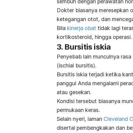
sembuh dengan perawatan no
Dokter biasanya meresepkan o
ketegangan otot, dan mencega
Bila
kinerja obat
tidak lagi tera
kortikosteroid, hingga operasi.
3. Bursitis iskia
Penyebab lain munculnya rasa 
(
ischial bursitis
).
Bursitis iskia terjadi ketika k
panggul Anda mengalami perad
atau gesekan.
Kondisi tersebut biasanya munc
permukaan keras.
Selain nyeri, laman
Cleveland Cl
disertai pembengkakan dan ber