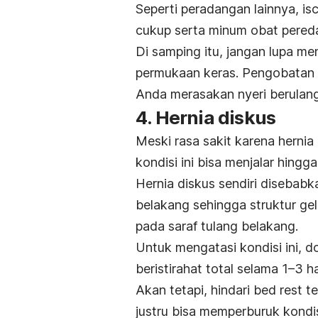
Seperti peradangan lainnya,
isc
cukup serta minum obat pered
Di samping itu, jangan lupa me
permukaan keras. Pengobatan
Anda merasakan nyeri berulang
4. Hernia diskus
Meski rasa sakit karena hernia 
kondisi ini bisa menjalar hingg
Hernia diskus sendiri disebab
belakang sehingga struktur g
pada saraf tulang belakang.
Untuk mengatasi kondisi ini,
beristirahat total selama 1
–3 ha
Akan tetapi, hindari
bed rest
t
justru bisa memperburuk kondi