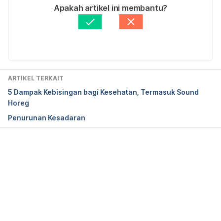
Ditulis oleh
Prof. Dr. dr. Iris Rengganis, Sp.PD-KAI
Apakah artikel ini membantu?
Diperbarui oleh: 
Fidhia Kemala
ARTIKEL TERKAIT
5 Dampak Kebisingan bagi Kesehatan, Termasuk Sound
Horeg
Penurunan Kesadaran
Memuat...