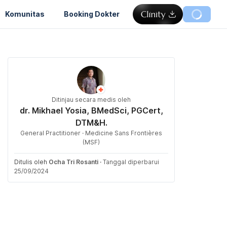
Komunitas
Booking Dokter
Ditinjau secara medis oleh
dr. Mikhael Yosia, BMedSci, PGCert,
DTM&H.
General Practitioner · Medicine Sans Frontières
(MSF)
Ditulis oleh
Ocha Tri Rosanti
·
Tanggal diperbarui
25/09/2024