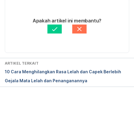
01/07/2024
Ditulis oleh 
Abduraafi Andrian
Apakah artikel ini membantu?
Fakta medis diperiksa oleh
Hello Sehat Medical 
Review Team
Diperbarui oleh: 
Abduraafi Andrian
ARTIKEL TERKAIT
10 Cara Menghilangkan Rasa Lelah dan Capek Berlebih
Gejala Mata Lelah dan Penanganannya
Memuat...