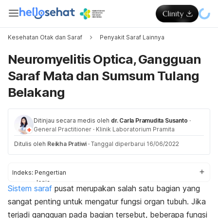
Kesehatan Otak dan Saraf
Penyakit Saraf Lainnya
Neuromyelitis Optica, Gangguan
Saraf Mata dan Sumsum Tulang
Belakang
Ditinjau secara medis oleh
dr. Carla Pramudita Susanto
·
General Practitioner
·
Klinik Laboratorium Pramita
Ditulis oleh
Reikha Pratiwi
·
Tanggal diperbarui 16/06/2022
Indeks:
Pengertian
Jenis
Sistem saraf
pusat merupakan salah satu bagian yang
Gejala
sangat penting untuk mengatur fungsi organ tubuh. Jika
Penyebab
Diagnosis
terjadi gangguan pada bagian tersebut, beberapa fungsi