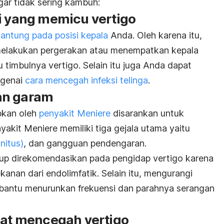
gar tidak sering kambuh:
si yang memicu vertigo
antung pada posisi kepala
Anda. Oleh karena itu,
melakukan pergerakan atau menempatkan kepala
 timbulnya vertigo. Selain itu juga Anda dapat
ngenai
cara mencegah infeksi telinga
.
an garam
bkan oleh
penyakit Meniere
disarankan untuk
akit Meniere memiliki tiga gejala utama yaitu
nitus)
, dan gangguan pendengaran.
p direkomendasikan pada pengidap vertigo karena
anan dari endolimfatik. Selain itu, mengurangi
antu menurunkan frekuensi dan parahnya serangan
pat mencegah vertigo