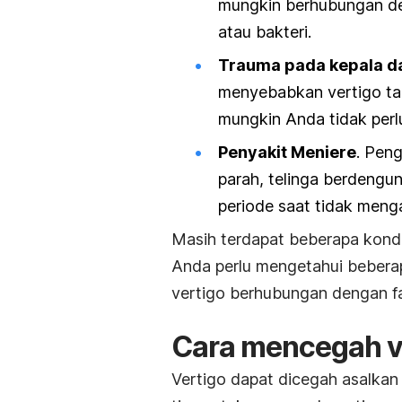
mungkin berhubungan d
atau bakteri
.
Trauma pada kepala da
menyebabkan vertigo tap
mungkin Anda tidak perl
Penyakit Meniere
. Peng
parah,
telinga berdengu
periode saat tidak menga
Masih terdapat beberapa kond
Anda perlu mengetahui bebera
vertigo berhubungan dengan fa
Cara mencegah ve
Vertigo dapat dicegah asalka