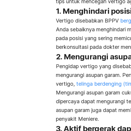
tips untuk mencegah vertigo a
1. Menghindari posi
Vertigo disebabkan BPPV
berg
Anda sebaiknya menghindari 
pada posisi yang sering memicu
berkonsultasi pada dokter me
2. Mengurangi asup
Pengidap vertigo yang diseba
mengurangi asupan garam. Peny
vertigo,
telinga berdenging (tin
Mengurangi asupan garam cuku
dipercaya dapat mengurangi tek
asupan garam juga dapat memb
penyakit Meniere.
3. Aktif bergerak da