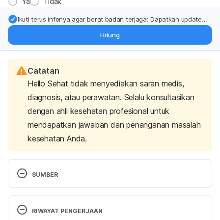
Ya
Tidak
Ikuti terus infonya agar berat badan terjaga: Dapatkan update
dari pakar mengenai dukungan dan perawatan berat badan
Hitung
langsung ke inbox Anda.
Catatan
Hello Sehat tidak menyediakan saran medis,
diagnosis, atau perawatan. Selalu konsultasikan
dengan ahli kesehatan profesional untuk
mendapatkan jawaban dan penanganan masalah
kesehatan Anda.
SUMBER
Dizziness. Retrieved 10 December 2020, from 
https://www.mayoclinic.org/diseases-
RIWAYAT PENGERJAAN
conditions/dizziness/symptoms-causes/syc-