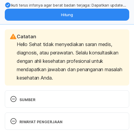
Ikuti terus infonya agar berat badan terjaga: Dapatkan update
dari pakar mengenai dukungan dan perawatan berat badan
Hitung
langsung ke inbox Anda.
Catatan
Hello Sehat tidak menyediakan saran medis,
diagnosis, atau perawatan. Selalu konsultasikan
dengan ahli kesehatan profesional untuk
mendapatkan jawaban dan penanganan masalah
kesehatan Anda.
SUMBER
Aremu, F., & Mawer, R. (2016). 
The 8 Best 
Supplements to Boost Testosterone Levels
. 
RIWAYAT PENGERJAAN
Healthline. Retrieved 28 April 2020, from 
https://www.healthline.com/nutrition/best-
Versi Terbaru