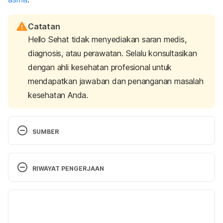
Catatan
Hello Sehat tidak menyediakan saran medis,
diagnosis, atau perawatan. Selalu konsultasikan
dengan ahli kesehatan profesional untuk
mendapatkan jawaban dan penanganan masalah
kesehatan Anda.
SUMBER
Flu and People with Asthma – Centers for Disease 
Control and Prevention (CDC). (2019). Retrieved 
RIWAYAT PENGERJAAN
May 29, 2020, from 
http://www.cdc.gov/flu/asthma/
Versi Terbaru
Asthma: Limit asthma attacks caused by colds or 
08/06/2021
flu – Mayo Clinic. (2017). Retrieved May 29, 2020, 