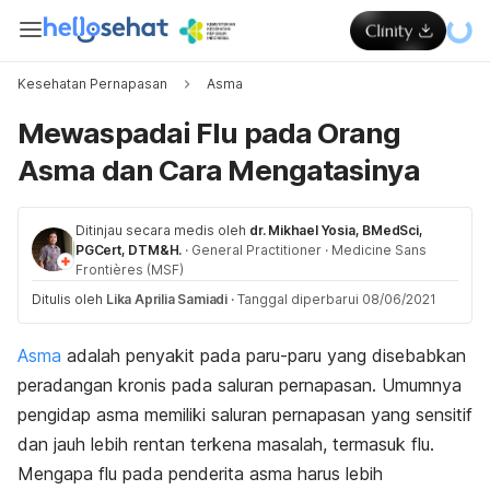
Kesehatan Pernapasan
Asma
Mewaspadai Flu pada Orang
Asma dan Cara Mengatasinya
Ditinjau secara medis oleh
dr. Mikhael Yosia, BMedSci,
PGCert, DTM&H.
·
General Practitioner
·
Medicine Sans
Frontières (MSF)
Ditulis oleh
Lika Aprilia Samiadi
·
Tanggal diperbarui 08/06/2021
Asma
adalah penyakit pada paru-paru yang disebabkan
peradangan kronis pada saluran pernapasan. Umumnya
pengidap asma memiliki saluran pernapasan yang sensitif
dan jauh lebih rentan terkena masalah, termasuk flu.
Mengapa flu pada penderita asma harus lebih