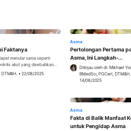
Asma
i Faktanya
Pertolongan Pertama p
Asma, Ini Langkah-
dapat menular sama seperti
ronkitis akut yang disebabkan
langkahnya
Ditinjau oleh 
dr. Mikhael Yosi
lar dari penderitanya ke orang
t, DTM&H.
•
22/08/2025
BMedSci, PGCert, DTM&H.
enular, bagaimana dengan asma?
14/08/2025
imak ulasan berikut […]
Asma
Fakta di Balik Manfaat K
untuk Pengidap Asma