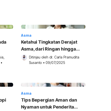
Asma
ada
Ketahui Tingkatan Derajat
Asma, dari Ringan hingga
Berat
a, 
Ditinjau oleh 
dr. Carla Pramudita 
•
Susanto
•
09/07/2025
Asma
opi
Tips Bepergian Aman dan
Nyaman untuk Penderita