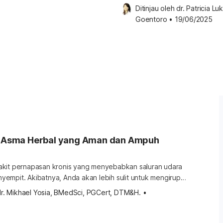
Ditinjau oleh 
dr. Patricia Luk
Goentoro
•
19/06/2025
at Asma Herbal yang Aman dan Ampuh
kit pernapasan kronis yang menyebabkan saluran udara
empit. Akibatnya, Anda akan lebih sulit untuk mengirup
napas. Meski tidak bisa disembuhkan, gejala asma dapat
dr. Mikhael Yosia, BMedSci, PGCert, DTM&H.
•
obat tradisional bahkan menggunakan bahan-bahan alami
 Penasaran apa saja obat asma herbal atau alami yang bisa
aik-baik ulasan […]