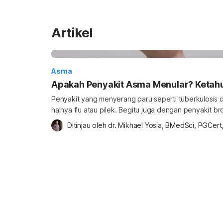
Artikel
Asma
Apakah Penyakit Asma Menular? Ketahu
Penyakit yang menyerang paru seperti tuberkulosis 
halnya flu atau pilek. Begitu juga dengan penyakit b
oleh virus. Beberapa jenis pneumonia juga bisa menu
Ditinjau oleh 
dr. Mikhael Yosia, BMedSci, PGCer
yang sehat. Jika berbagai penyakit paru tersebut m
Apakah asma bisa menular? Untuk tahu jawabannya, s