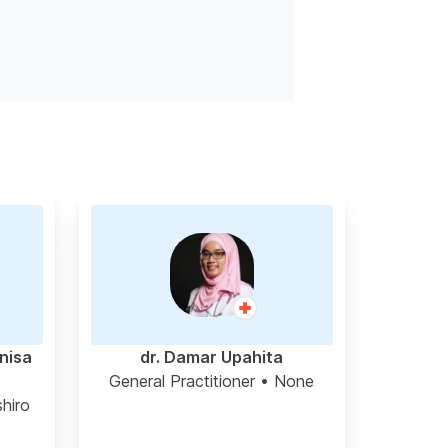
nnisa
dr. Damar Upahita
•
General Practitioner
• None
hiro