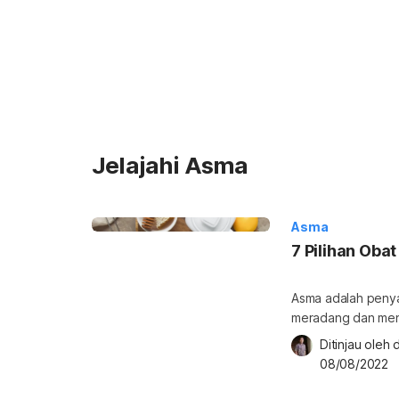
Jelajahi Asma
Asma
7 Pilihan Ob
Asma adalah penya
meradang dan meny
dan mengembuskan 
Ditinjau oleh 
diredakan dengan 
08/08/2022
yang ada di dapur.
digunakan? Simak b