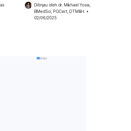
Asma
as 
Ditinjau oleh 
dr. Mikhael Yosia, 
BMedSci, PGCert, DTM&H.
•
02/06/2025
Iklan