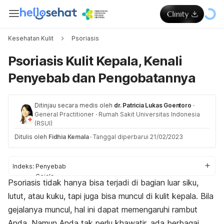
Kesehatan Kulit
Psoriasis
Psoriasis Kulit Kepala, Kenali
Penyebab dan Pengobatannya
Ditinjau secara medis oleh
dr. Patricia Lukas Goentoro
·
General Practitioner
·
Rumah Sakit Universitas Indonesia
(RSUI)
Ditulis oleh
Fidhia Kemala
·
Tanggal diperbarui 21/02/2023
Indeks:
Penyebab
Gejala
Psoriasis tidak hanya bisa terjadi di bagian luar siku,
Risiko rambut rontok
lutut, atau kuku, tapi juga bisa muncul di kulit kepala. Bila
Pengobatan
gejalanya muncul, hal ini dapat memengaruhi rambut
Anda. Namun Anda tak perlu khawatir, ada berbagai