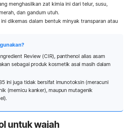
 menghasilkan zat kimia ini dari telur, susu,
 merah, dan gandum utuh.
 ini dikemas dalam bentuk minyak transparan atau
igunakan?
ngredient Review (CIR)
,
panthenol
alias asam
akan sebagai produk kosmetik asal masih dalam
B5 ini juga tidak bersifat imunotoksin (meracuni
enik (memicu kanker), maupun mutagenik
l).
ol
untuk wajah