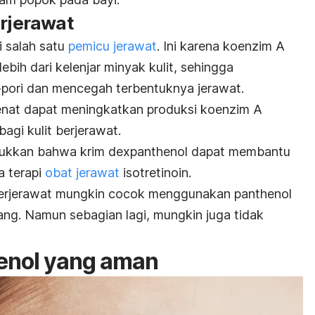
erjerawat
 salah satu
pemicu jerawat
.
Ini karena koenzim A
ih dari kelenjar minyak kulit, sehingga
pori dan mencegah terbentuknya jerawat.
nat dapat meningkatkan produksi koenzim A
agi kulit berjerawat.
jukkan bahwa krim
dexpanthenol
dapat membantu
a terapi
obat jerawat
isotretinoin.
 berjerawat mungkin cocok menggunakan
panthenol
ng. Namun sebagian lagi, mungkin juga tidak
enol
yang aman