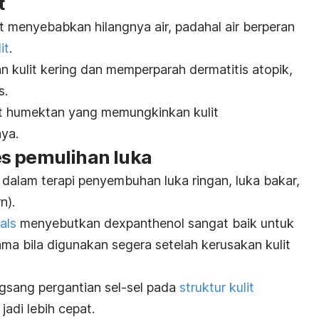
t
t menyebabkan hilangnya air, padahal air berperan
it
.
 kulit kering dan memperparah dermatitis atopik,
s.
at humektan yang memungkinkan kulit
nya.
s pemulihan luka
alam terapi penyembuhan luka ringan, luka bakar,
rn
).
als
menyebutkan
d
expanthenol
sangat baik untuk
ma bila digunakan segera setelah kerusakan kulit
ngsang pergantian sel-sel pada
struktur kulit
adi lebih cepat.