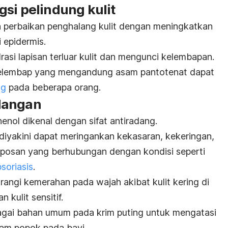
si pelindung kulit
perbaikan penghalang kulit dengan meningkatkan
i epidermis.
asi lapisan terluar kulit dan mengunci kelembapan.
elembap yang mengandung asam pantotenat dapat
ng
pada beberapa orang.
dangan
henol
dikenal dengan sifat antiradang.
iyakini dapat meringankan kekasaran, kekeringan,
oposan yang berhubungan dengan kondisi seperti
psoriasis
.
ngi kemerahan pada wajah akibat kulit kering di
kulit sensitif.
gai bahan umum pada krim puting untuk mengatasi
uam popok pada bayi.