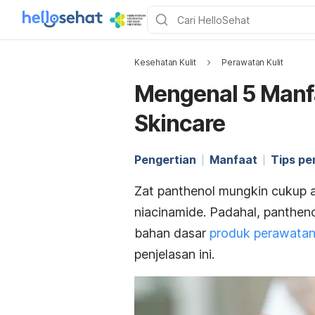
Kesehatan Kulit
Perawatan Kulit
Mengenal 5 Manf
Skincare
Pengertian
Manfaat
Tips pe
Zat
panthenol
mungkin cukup as
niacinamide
. Padahal,
pantheno
bahan dasar
produk perawatan 
penjelasan ini.