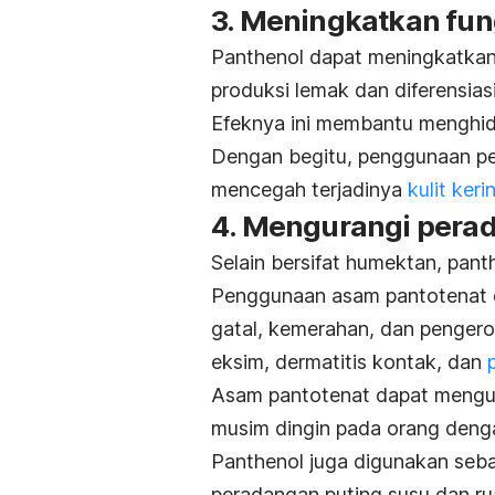
3. Meningkatkan fung
Panthenol
dapat meningkatkan 
produksi lemak dan diferensias
Efeknya ini membantu menghidr
Dengan begitu, penggunaan p
mencegah terjadinya
kulit keri
4. Mengurangi pera
Selain bersifat humektan,
pant
Penggunaan asam pantotenat d
gatal, kemerahan, dan penger
eksim, dermatitis kontak, dan
Asam pantotenat dapat mengura
musim dingin pada orang dengan 
Panthenol
juga digunakan seba
peradangan puting susu dan r