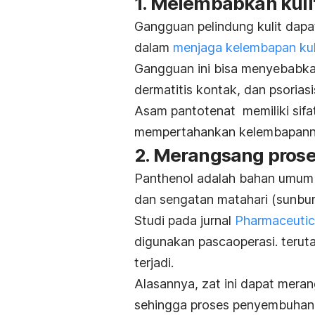
1. Melembabkan kuli
Gangguan pelindung kulit dapa
dalam
menjaga kelembapan kul
Gangguan ini bisa menyebabkan
dermatitis kontak, dan psoriasi
Asam pantotenat memiliki sif
mempertahankan kelembapan
2. Merangsang prose
Panthenol
adalah bahan umum d
dan sengatan matahari (
sunbu
Studi pada jurnal
Pharmaceutic
digunakan pascaoperasi. teruta
terjadi.
Alasannya, zat ini dapat mera
sehingga proses penyembuhan j