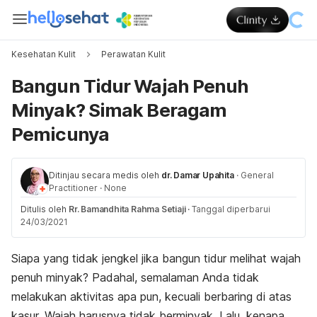
Kesehatan Kulit
Perawatan Kulit
Bangun Tidur Wajah Penuh
Minyak? Simak Beragam
Pemicunya
Ditinjau secara medis oleh
dr. Damar Upahita
·
General
Practitioner
·
None
Ditulis oleh
Rr. Bamandhita Rahma Setiaji
·
Tanggal diperbarui
24/03/2021
Siapa yang tidak jengkel jika bangun tidur melihat wajah
penuh minyak? Padahal, semalaman Anda tidak
melakukan aktivitas apa pun, kecuali berbaring di atas
kasur. Wajah harusnya tidak berminyak. Lalu, kenapa