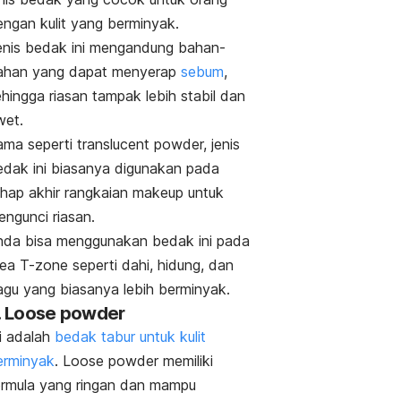
engan kulit yang berminyak.
enis bedak ini mengandung bahan-
ahan yang dapat menyerap
sebum
,
hingga riasan tampak lebih stabil dan
wet.
ama seperti
translucent powder,
jenis
edak ini biasanya digunakan pada
ahap akhir rangkaian
makeup
untuk
engunci riasan.
nda bisa menggunakan bedak ini pada
ea T-zone seperti dahi, hidung, dan
agu yang biasanya lebih berminyak.
.
Loose powder
ni adalah
bedak tabur untuk kulit
erminyak
. Loose powder
memiliki
ormula yang ringan dan mampu