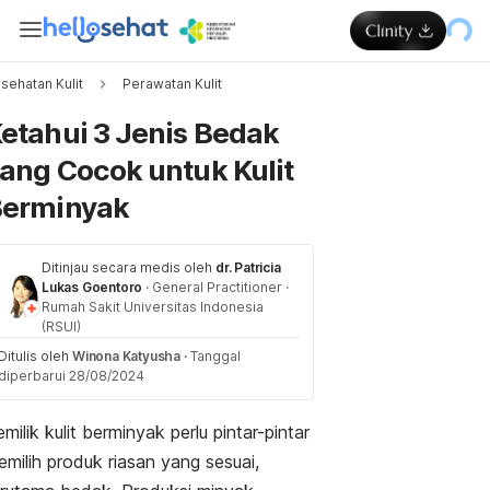
sehatan Kulit
Perawatan Kulit
Memuat...
etahui 3 Jenis Bedak
ang Cocok untuk Kulit
erminyak
Ditinjau secara medis oleh
dr. Patricia
Lukas Goentoro
·
General Practitioner
·
Rumah Sakit Universitas Indonesia
(RSUI)
Ditulis oleh
Winona Katyusha
·
Tanggal
diperbarui 28/08/2024
milik kulit berminyak perlu pintar-pintar
milih produk riasan yang sesuai,