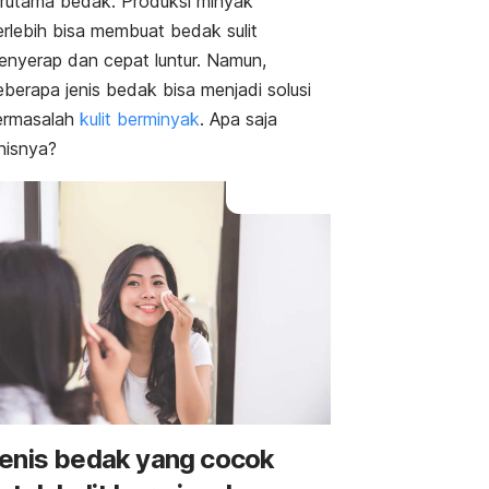
erutama bedak. Produksi minyak
erlebih bisa membuat bedak sulit
enyerap dan cepat luntur. Namun,
berapa jenis bedak bisa menjadi solusi
ermasalah
kulit berminyak
. Apa saja
nisnya?
enis bedak yang cocok