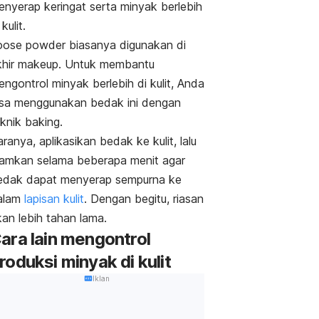
enyerap keringat serta minyak berlebih
 kulit.
oose powder
biasanya digunakan di
khir
makeup
. Untuk membantu
ngontrol minyak berlebih di kulit, Anda
isa menggunakan bedak ini dengan
eknik
baking
.
ranya, aplikasikan bedak ke kulit, lalu
iamkan selama beberapa menit agar
edak dapat menyerap sempurna ke
alam
lapisan kulit
. Dengan begitu, riasan
kan lebih tahan lama.
ara lain mengontrol
roduksi minyak di kulit
Iklan