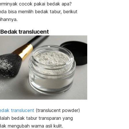
erminyak cocok pakai bedak apa?
da bisa memilih bedak tabur, berikut
lihannya.
. Bedak
translucent
edak
translucent
(
translucent powder)
dalah bedak tabur transparan yang
dak mengubah warna asli kulit.