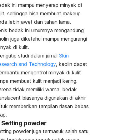
edak ini mampu menyerap minyak di
ulit, sehingga bisa membuat
makeup
nda lebih awet dan tahan lama.
enis bedak ini umumnya mengandung
aolin juga diketahui mampu mengurangi
nyak di kulit.
ngutip studi dalam jurnal
Skin
esearch and Technology
,
kaolin dapat
embantu mengontrol minyak di kulit
anpa membuat kulit menjadi kering.
arena tidak memiliki warna, bedak
anslucent
biasanya digunakan di akhir
ntuk memberikan tampilan riasan bebas
lap.
.
Setting powder
etting powder
juga termasuk salah satu
enis bedak yang cocok untuk orang