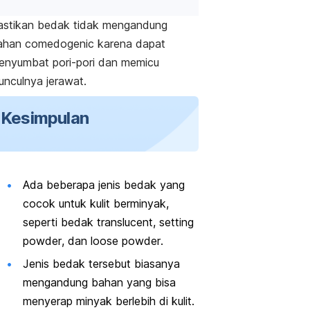
astikan bedak tidak mengandung
ahan
comedogenic
karena dapat
enyumbat pori-pori dan memicu
unculnya jerawat.
Kesimpulan
Ada beberapa jenis bedak yang
cocok untuk kulit berminyak,
seperti bedak
translucent
,
setting
powder
, dan
loose powder
.
Jenis bedak tersebut biasanya
mengandung bahan yang bisa
menyerap minyak berlebih di kulit.