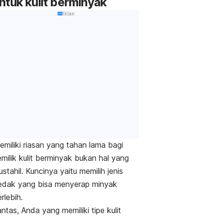
ntuk kulit berminyak
Iklan
miliki riasan yang tahan lama bagi
milik kulit berminyak bukan hal yang
stahil. Kuncinya yaitu memilih jenis
edak yang bisa menyerap minyak
rlebih.
ntas, Anda yang memiliki tipe kulit