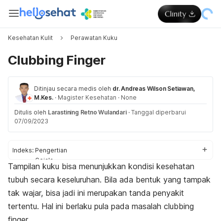
Kesehatan Kulit
Perawatan Kuku
Clubbing Finger
Ditinjau secara medis oleh
dr. Andreas Wilson Setiawan,
M.Kes.
·
Magister Kesehatan
·
None
Ditulis oleh
Larastining Retno Wulandari
·
Tanggal diperbarui
07/09/2023
Indeks:
Pengertian
Gejala
Tampilan kuku bisa menunjukkan kondisi kesehatan
Penyebab
tubuh secara keseluruhan. Bila ada bentuk yang tampak
Diagnosis
Pengobatan
tak wajar, bisa jadi ini merupakan tanda penyakit
tertentu. Hal ini berlaku pula pada masalah
clubbing
finger
.