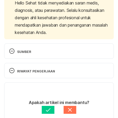
Hello Sehat tidak menyediakan saran medis,
diagnosis, atau perawatan. Selalu konsultasikan
dengan ahli kesehatan profesional untuk
mendapatkan jawaban dan penanganan masalah
kesehatan Anda.
SUMBER
Clubbing of the fingers or toes Information | Mount 
Sinai – New York. (2022). Retrieved 21 June 2022, 
RIWAYAT PENGERJAAN
from 
https://www.mountsinai.org/health-
library/symptoms/clubbing-of-the-fingers-or-toes
Versi Terbaru
07/09/2023
Krugh, M., & Vaidya, P. (2021). Hypertrophic 
Ditulis oleh 
Larastining Retno Wulandari
Apakah artikel ini membantu?
Osteoarthropathy.
 Statpearls Publishing
. Retrieved 
Ditinjau secara medis oleh
dr. Andreas Wilson 
from 
Setiawan, M.Kes.
Diperbarui oleh: 
Angelin Putri Syah