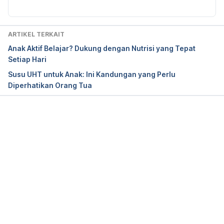
8 Reasons Why You Should Drink Cucumber Water. 
http://lajollamom.com/drink-cucumber-water-health/
Diakses pada 27 Oktober 2016.
ARTIKEL TERKAIT
Anak Aktif Belajar? Dukung dengan Nutrisi yang Tepat
Setiap Hari
Susu UHT untuk Anak: Ini Kandungan yang Perlu
Diperhatikan Orang Tua
Memuat...