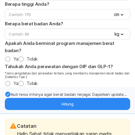
Berapa tinggi Anda?
cm
Berapa berat badan Anda?
kg
Apakah Anda berminat program manajemen berat
badan?
Ya
Tidak
Tahukah Anda perawatan dengan GIP dan GLP-1?
*Jenis pengobatan dan perawatan terbaru yang membantu manajemen berat badan dan
Diabetes Tipe 2
Ya
Tidak
Ikuti terus infonya agar berat badan terjaga: Dapatkan update
dari pakar mengenai dukungan dan perawatan berat badan
Hitung
langsung ke inbox Anda.
Catatan
Hello Sehat tidak menyediakan saran medis,