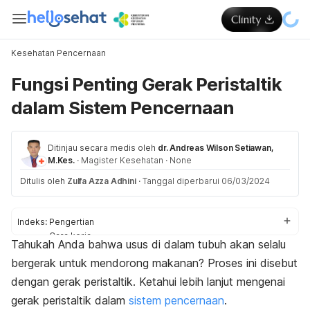
Kesehatan Pencernaan
Fungsi Penting Gerak Peristaltik
dalam Sistem Pencernaan
Ditinjau secara medis oleh
dr. Andreas Wilson Setiawan,
M.Kes.
·
Magister Kesehatan
·
None
Ditulis oleh
Zulfa Azza Adhini
·
Tanggal diperbarui 06/03/2024
Indeks:
Pengertian
Cara kerja
Tahukah Anda bahwa usus di dalam tubuh akan selalu
Gangguan
bergerak untuk mendorong makanan? Proses ini disebut
Tips sehat
dengan gerak peristaltik. Ketahui lebih lanjut mengenai
gerak peristaltik dalam
sistem pencernaan
.