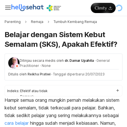
Parenting
Remaja
Tumbuh Kembang Remaja
Belajar dengan Sistem Kebut
Semalam (SKS), Apakah Efektif?
Ditinjau secara medis oleh
dr. Damar Upahita
·
General
Practitioner
·
None
Ditulis oleh
Reikha Pratiwi
·
Tanggal diperbarui 20/07/2023
Indeks:
Efektif atau tidak
Dampak
Hampir semua orang mungkin pernah melakukan sistem
Cara menghentikan
kebut semalam, tidak terkecuali para pelajar. Bahkan,
tidak sedikit pelajar yang sering melakukannya sebagai
cara belajar
hingga sudah menjadi kebiasaan. Namun,