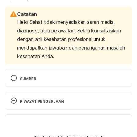
Catatan
Hello Sehat tidak menyediakan saran medis,
diagnosis, atau perawatan. Selalu konsultasikan
dengan ahli kesehatan profesional untuk
mendapatkan jawaban dan penanganan masalah
kesehatan Anda.
SUMBER
Community, N. (2017). Cramming, sleep and 
devices: what factors affect learning?. Retrieved 5 
RIWAYAT PENGERJAAN
July 2023, from 
https://neurosciencecommunity.nature.com/posts/1
Versi Terbaru
8708-cramming-sleep-and-devices-what-factors-
affect-learning
20/07/2023
Ditulis oleh 
Reikha Pratiwi