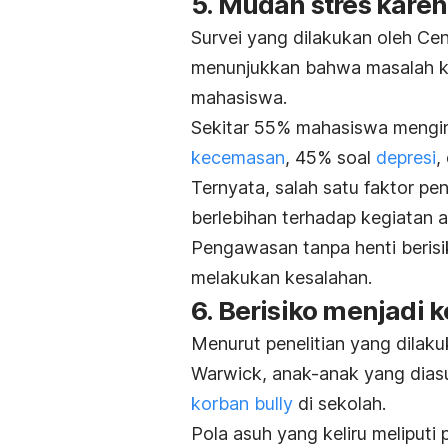
5. Mudah stres karen
Survei yang dilakukan oleh Cen
menunjukkan bahwa masalah ke
mahasiswa.
Sekitar 55% mahasiswa mengin
kecemasan
, 45% soal
depresi
,
Ternyata, salah satu faktor 
berlebihan terhadap kegiatan
Pengawasan tanpa henti beris
melakukan kesalahan.
6. Berisiko menjadi 
Menurut penelitian yang dilakuk
Warwick, anak-anak yang diasu
korban
bully
di sekolah.
Pola asuh yang keliru meliput