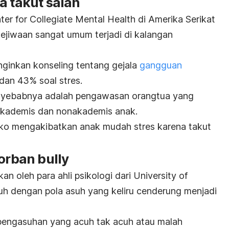
a takut salah
ter for Collegiate Mental Health di Amerika Serikat
jiwaan sangat umum terjadi di kalangan
ginkan konseling tentang
gejala
gangguan
 dan 43% soal
stres
.
penyebabnya adalah pengawasan orangtua yang
 akademis dan nonakademis anak.
iko mengakibatkan anak mudah stres karena takut
korban
bully
an oleh para ahli psikologi dari University of
h dengan pola asuh yang keliru cenderung menjadi
i pengasuhan yang acuh tak acuh atau malah