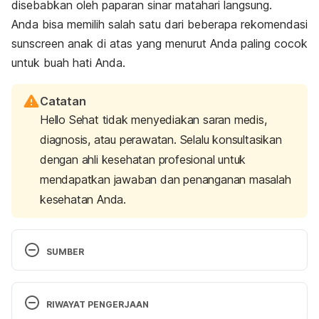
disebabkan oleh paparan sinar matahari langsung.
Anda bisa memilih salah satu dari beberapa rekomendasi
sunscreen
anak di atas yang menurut Anda paling cocok
untuk buah hati Anda.
Catatan
Hello Sehat tidak menyediakan saran medis,
diagnosis, atau perawatan. Selalu konsultasikan
dengan ahli kesehatan profesional untuk
mendapatkan jawaban dan penanganan masalah
kesehatan Anda.
SUMBER
Sunscreen and Sun Protection. (N.d.). Retrieved 18 
August 2023, from 
RIWAYAT PENGERJAAN
https://www.nationwidechildrens.org/family-