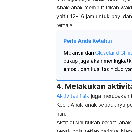
Anak-anak membutuhkan waktu
yaitu 12–16 jam untuk bayi dan
remaja.
Perlu Anda Ketahui
Melansir dari
Cleveland Clini
cukup juga akan
meningkatk
emosi, dan kualitas hidup yan
4. Melakukan aktivit
Aktivitas fisik
juga merupakan f
Kecil. Anak-anak setidaknya per
hari.
Aktif di sini bukan berarti an
sepak bola setiap harinya. Namu