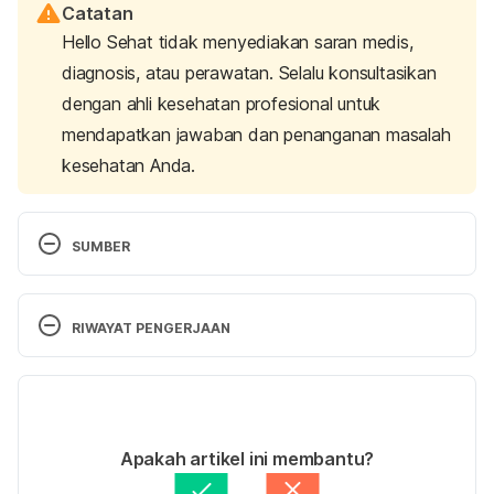
Catatan
Hello Sehat tidak menyediakan saran medis,
diagnosis, atau perawatan. Selalu konsultasikan
dengan ahli kesehatan profesional untuk
mendapatkan jawaban dan penanganan masalah
kesehatan Anda.
SUMBER
Your Child’s Immunizations (for Parents) – Nemours 
KidsHealth. (2021). Retrieved 28 July 2023, from 
RIWAYAT PENGERJAAN
https://kidshealth.org/en/parents/vaccine.html
Versi Terbaru
Immunisation for your child. (2021). Retrieved 28 
July 2023, from 
26/11/2025
https://www.pregnancybirthbaby.org.au/immunisati
Ditulis oleh 
Atifa Adlina
Apakah artikel ini membantu?
on-for-babies
Ditinjau secara medis oleh
dr. Damar Upahita