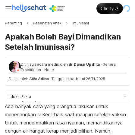
Parenting
Kesehatan Anak
Imunisasi
Apakah Boleh Bayi Dimandikan
Setelah Imunisasi?
Ditinjau secara medis oleh
dr. Damar Upahita
·
General
Practitioner
·
None
Ditulis oleh
Atifa Adlina
·
Tanggal diperbarui 26/11/2025
Indeks:
Fakta
Perawatan
Ada banyak cara yang orangtua lakukan untuk
Kapan ke dokter
menenangkan si Kecil baik saat maupun setelah vaksin.
Untuk mengembalikan rasa nyaman, memandikannya
dengan air hangat kerap menjadi pilihan. Namun,