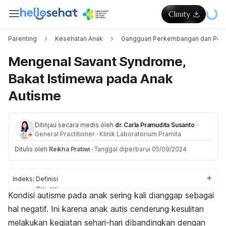
Parenting
Kesehatan Anak
Gangguan Perkembangan dan Peri
Mengenal Savant Syndrome,
Bakat Istimewa pada Anak
Autisme
Ditinjau secara medis oleh
dr. Carla Pramudita Susanto
·
General Practitioner
·
Klinik Laboratorium Pramita
Ditulis oleh
Reikha Pratiwi
·
Tanggal diperbarui 05/09/2024
Indeks:
Definisi
Ciri-ciri
Kondisi autisme pada anak sering kali dianggap sebagai
Diagnosis
hal negatif. Ini karena anak autis cenderung kesulitan
Penanganan
melakukan kegiatan sehari-hari dibandingkan dengan