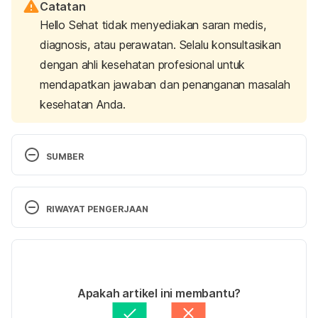
Catatan
Hello Sehat tidak menyediakan saran medis,
diagnosis, atau perawatan. Selalu konsultasikan
dengan ahli kesehatan profesional untuk
mendapatkan jawaban dan penanganan masalah
kesehatan Anda.
SUMBER
Savant Syndrome. (N.d.). Retrieved 28 August 
2024, from 
RIWAYAT PENGERJAAN
https://www.osmosis.org/answers/savant-
syndrome
Versi Terbaru
Savant Syndrome. (n.d.). Retrieved 28 August 
05/09/2024
2024, from 
Ditulis oleh 
Reikha Pratiwi
Apakah artikel ini membantu?
https://www.sciencedirect.com/topics/neuroscienc
Ditinjau secara medis oleh
dr. Carla Pramudita 