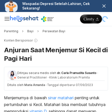
Waspadai Depresi Setelah Lahiran, Cek
Sekarang!
Parenting
Bayi
Perawatan Bayi
Konten Bersponsor
Anjuran Saat Menjemur Si Kecil di
Pagi Hari
Ditinjau secara medis oleh
dr. Carla Pramudita Susanto
·
General Practitioner
·
Klinik Laboratorium Pramita
Ditulis oleh
Maria Amanda
·
Tanggal diperbarui 07/09/2023
Menjemurnya di bawah
sinar matahari
penting untuk
pertumbuhan si Kecil. Matahari bisa membuat tubuhnya
memproduksi
vitamin D
, sehingga dapat menyerap