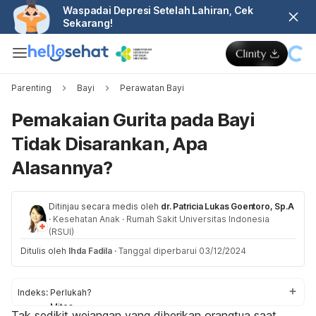
Waspadai Depresi Setelah Lahiran, Cek
Sekarang!
Parenting
Bayi
Perawatan Bayi
Pemakaian Gurita pada Bayi
Tidak Disarankan, Apa
Alasannya?
Ditinjau secara medis oleh
dr. Patricia Lukas Goentoro, Sp.A
·
Kesehatan Anak
·
Rumah Sakit Universitas Indonesia
(RSUI)
Ditulis oleh
Ihda Fadila
·
Tanggal diperbarui 03/12/2024
Indeks:
Perlukah?
Mitos
Tak sedikit wejangan yang diberikan orangtua saat