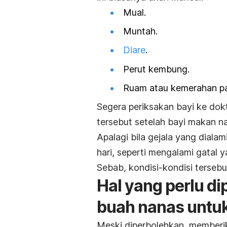
Mual.
Muntah.
Diare
.
Perut kembung.
Ruam atau kemerahan pad
Segera periksakan bayi ke dokte
tersebut setelah bayi makan n
Apalagi bila gejala yang dial
hari, seperti mengalami gatal 
Sebab, kondisi-kondisi tersebut
Hal yang perlu d
buah nanas untuk
Meski diperbolehkan, memberik