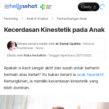
Parenting
Anak 6-9 tahun
Perkembangan Anak
Kecerdasan Kinestetik pada Anak
Ditinjau secara medis oleh
dr. Damar Upahita
·
General
Practitioner
·
None
Ditulis oleh
Riska Herliafifah
·
Tanggal diperbarui 25/11/2022
Apakah si kecil sangat aktif dan susah untuk berhenti
bermain atau berlari? Itu bukan berarti ia
anak hiperaktif
.
K
emungkinan, ia memiliki kecerdasan kinestetik yang
lebih dominan.