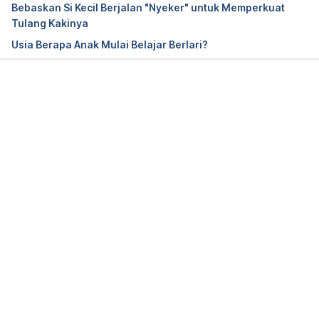
Bebaskan Si Kecil Berjalan "Nyeker" untuk Memperkuat
students/center-for-student-success/academic-
Tulang Kakinya
support-and-accessibility-services/study-
Usia Berapa Anak Mulai Belajar Berlari?
advisement/general-study-information/kinesthetic-
learning-style/
Memuat...