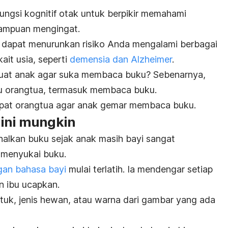
ngsi kognitif otak untuk berpikir memahami
ampuan mengingat.
a dapat menurunkan risiko Anda mengalami berbagai
it usia, seperti
demensia dan Alzheimer
.
uat anak agar suka membaca buku? Sebenarnya,
ku orangtua, termasuk membaca buku.
apat orangtua agar anak gemar membaca buku.
dini mungkin
nalkan buku sejak anak masih bayi sangat
menyukai buku.
an bahasa bayi
mulai terlatih. Ia mendengar setiap
n ibu ucapkan.
ntuk, jenis hewan, atau warna dari gambar yang ada