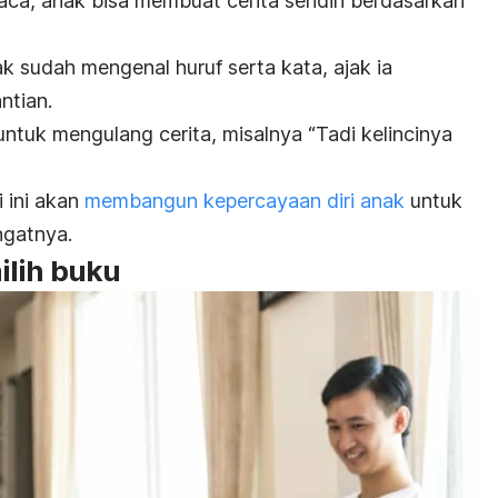
ca, anak bisa membuat cerita sendiri berdasarkan
k sudah mengenal huruf serta kata, ajak ia
ntian.
ntuk mengulang cerita, misalnya “Tadi kelincinya
 ini akan
membangun kepercayaan diri anak
untuk
ngatnya.
ilih buku