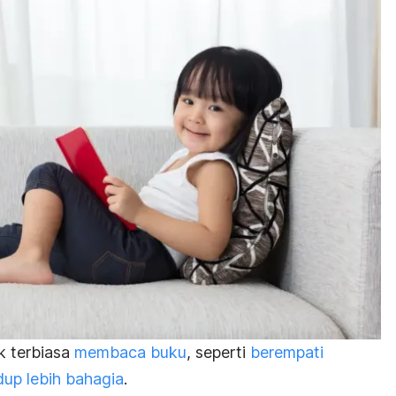
k terbiasa
membaca buku
, seperti
berempati
dup lebih bahagia
.