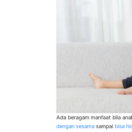
Ada beragam manfaat bila ana
dengan sesama
sampai
bisa hi