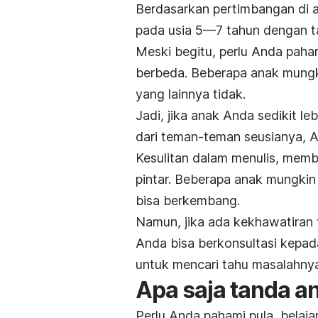
Berdasarkan pertimbangan di a
pada usia 5—7 tahun dengan tar
Meski begitu, perlu Anda paha
berbeda. Beberapa anak mungki
yang lainnya tidak.
Jadi, jika anak Anda sedikit le
dari teman-teman seusianya, An
Kesulitan dalam menulis, memb
pintar. Beberapa anak mungki
bisa berkembang.
Namun, jika ada kekhawatiran t
Anda bisa berkonsultasi kepada
untuk mencari tahu masalahny
Apa saja tanda an
Perlu Anda pahami pula, belaj