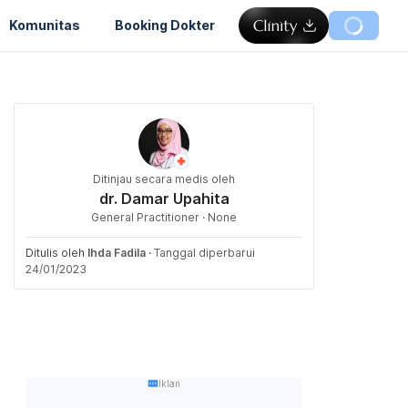
Komunitas
Booking Dokter
Ditinjau secara medis oleh
dr. Damar Upahita
General Practitioner · None
Ditulis oleh
Ihda Fadila
·
Tanggal diperbarui
24/01/2023
Iklan