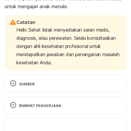
untuk mengajari anak menulis.
Catatan
Hello Sehat tidak menyediakan saran medis,
diagnosis, atau perawatan. Selalu konsultasikan
dengan ahli kesehatan profesional untuk
mendapatkan jawaban dan penanganan masalah
kesehatan Anda.
SUMBER
7 Great Ways to Encourage Your Child’s Writing. 
Reading Rockets. (2018). 
Retrieved July 11, 2023, 
RIWAYAT PENGERJAAN
from https://www.readingrockets.org/article/7-
great-ways-encourage-your-childs-writing
Versi Terbaru
20 Reasons to Write by Hand, According to 
12/07/2023