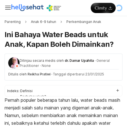
Parenting
Anak 6-9 tahun
Perkembangan Anak
Ini Bahaya Water Beads untuk
Anak, Kapan Boleh Dimainkan?
Ditinjau secara medis oleh
dr. Damar Upahita
·
General
Practitioner
·
None
Ditulis oleh
Reikha Pratiwi
·
Tanggal diperbarui 23/01/2025
Indeks:
Definisi
Berbahayakah?
Pernah populer beberapa tahun lalu,
water beads
masih
Tanda bahaya
menjadi salah satu mainan yang digemari anak-anak.
Usia yang tepat
Namun, sebelum membiarkan anak memainkan mainan
ini, sebaiknya ketahui terlebih dahulu apakah
water