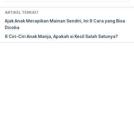
Learning Links. (n.d). Retrieved 13 August 2023, 
from 
ARTIKEL TERKAIT
https://www.learninglinks.org.au/resources/how-to-
Ajak Anak Merapikan Mainan Sendiri, Ini 9 Cara yang Bisa
improve-social-skills/
Dicoba
6 Ciri-Ciri Anak Manja, Apakah si Kecil Salah Satunya?
Shyness and children. (2023). Retrieved 13 August 
2023, from 
https://www.betterhealth.vic.gov.au/health/healthyli
ving/shyness-and-children
Memuat...