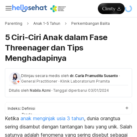
Parenting
Anak 1-5 Tahun
Perkembangan Balita
5 Ciri-Ciri Anak dalam Fase
Threenager dan Tips
Menghadapinya
Ditinjau secara medis oleh
dr. Carla Pramudita Susanto
·
General Practitioner
·
Klinik Laboratorium Pramita
Ditulis oleh
Nabila Azmi
·
Tanggal diperbarui 03/01/2024
Indeks:
Definisi
Tanda
Ketika
anak menginjak usia 3 tahun
, dunia orangtua
Cara menghadapi
sering disambut dengan tantangan baru yang unik. Salah
satunya adalah fenomena yang sering disebut sebagai