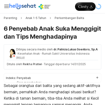
Parenting
Anak 1-5 Tahun
Perkembangan Balita
6 Penyebab Anak Suka Menggigit
dan Tips Menghadapinya
Ditinjau secara medis oleh
dr. Patricia Lukas Goentoro, Sp.A
·
Kesehatan Anak
·
Rumah Sakit Universitas Indonesia
(RSUI)
Ditulis oleh
Reikha Pratiwi
·
Tanggal diperbarui 14/01/2025
Indeks:
Penyebab
Cara menghadapi
Sebagai orangtua dari balita yang sedang aktif-aktifnya
Tips agar berhenti
bermain, pernahkah Anda menghadapi situasi berikut?
Ketika di taman bermain, tiba-tiba Anda melihat si Kecil
menggigit lengan temannya sampai menangis. Anda