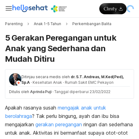
Parenting
Anak 1-5 Tahun
Perkembangan Balita
5 Gerakan Peregangan untuk
Anak yang Sederhana dan
Mudah Ditiru
Ditinjau secara medis oleh
dr. S.T. Andreas, M.Ked(Ped),
Sp.A
·
Kesehatan Anak
·
Rumah Sakit EMC Pekayon
Ditulis oleh
Aprinda Puji
·
Tanggal diperbarui 23/02/2022
Apakah rasanya susah
mengajak anak untuk
berolahraga
? Tak perlu bingung, ayah dan ibu bisa
mengajarkan
gerakan peregangan
ringan dan sederhana
untuk anak. Aktivitas ini bermanfaat supaya otot-otot