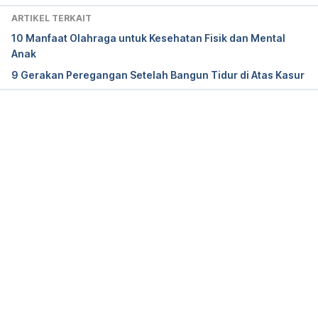
ARTIKEL TERKAIT
Exercises: Stretching. (2022). Retrieved 15 
10 Manfaat Olahraga untuk Kesehatan Fisik dan Mental
February 2022, from 
Anak
https://www.nationwidechildrens.org/family-
9 Gerakan Peregangan Setelah Bangun Tidur di Atas Kasur
resources-education/health-wellness-and-safety-
resources/helping-hands/exercises-stretching
Stretching (for Teens) – Nemours KidsHealth. 
Memuat...
(2022). Retrieved 15 February 2022, from 
https://kidshealth.org/en/teens/stretching.html