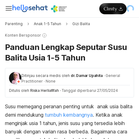
Parenting
Anak 1-5 Tahun
Gizi Balita
Konten Bersponsor
Panduan Lengkap Seputar Susu
Balita Usia 1-5 Tahun
Ditinjau secara medis oleh
dr. Damar Upahita
·
General
Practitioner
·
None
Ditulis oleh
Riska Herliafifah
·
Tanggal diperbarui 27/05/2024
Susu memegang peranan penting untuk anak usia balita
demi mendukung
tumbuh kembangnya
. Ketika anak
menginjak usia 1 tahun, jenis susu yang tersedia lebih
banyak dengan varian rasa berbeda. Bagaimana cara