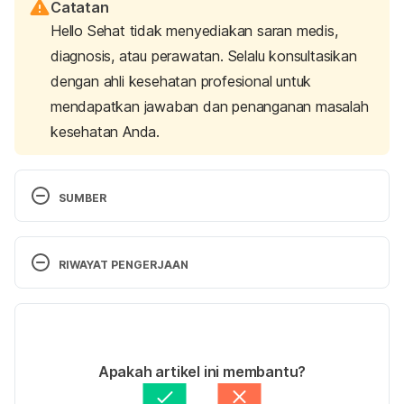
Catatan
Hello Sehat tidak menyediakan saran medis,
diagnosis, atau perawatan. Selalu konsultasikan
dengan ahli kesehatan profesional untuk
mendapatkan jawaban dan penanganan masalah
kesehatan Anda.
SUMBER
utrition, N. (2020). Neonatal weight gain and 
nutrition: MedlinePlus Medical Encyclopedia. 
RIWAYAT PENGERJAAN
Retrieved 24 February 2020, from 
https://medlineplus.gov/ency/article/007302.htm
Versi Terbaru
Children’s nutrition: 10 tips for picky eaters. (2020). 
27/05/2024
Retrieved 24 February 2020, from 
Ditulis oleh 
Riska Herliafifah
Apakah artikel ini membantu?
https://www.mayoclinic.org/healthy-
Ditinjau secara medis oleh
dr. Damar Upahita