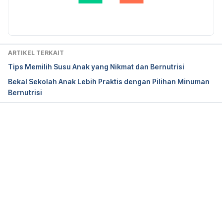
lifestyle/childrens-health/in-depth/childrens-
Diperbarui oleh: 
Luthfiya Rizki
health/art-20044948
Swallowing Disorders. (2020). Retrieved 24 
February 2020, from 
ARTIKEL TERKAIT
https://www.nationwidechildrens.org/conditions/sw
Tips Memilih Susu Anak yang Nikmat dan Bernutrisi
allowing-disorders
Bekal Sekolah Anak Lebih Praktis dengan Pilihan Minuman
Bernutrisi
Weaning from the Bottle. (2020). Retrieved 14 July 
2020, from https://www.aap.org/en-us/about-the-
aap/aap-press-room/aap-press-room-media-
center/Pages/Weaning-from-the-Bottle.aspx
Memuat...
Dietary Recommendations for Healthy Children. 
(2020). Retrieved 24 February 2020, from 
https://www.heart.org/en/healthy-living/healthy-
eating/eat-smart/nutrition-basics/dietary-
recommendations-for-healthy-children