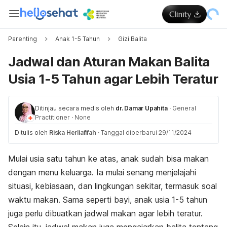
Parenting
Anak 1-5 Tahun
Gizi Balita
Jadwal dan Aturan Makan Balita
Usia 1-5 Tahun agar Lebih Teratur
Ditinjau secara medis oleh
dr. Damar Upahita
·
General
Practitioner
·
None
Ditulis oleh
Riska Herliafifah
·
Tanggal diperbarui 29/11/2024
Mulai usia satu tahun ke atas, anak sudah bisa makan
dengan menu keluarga. Ia mulai senang menjelajahi
situasi, kebiasaan, dan lingkungan sekitar, termasuk soal
waktu makan. Sama seperti bayi, anak usia 1-5 tahun
juga perlu dibuatkan jadwal makan agar lebih teratur.