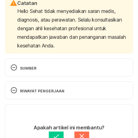
Catatan
Hello Sehat tidak menyediakan saran medis,
diagnosis, atau perawatan. Selalu konsultasikan
dengan ahli kesehatan profesional untuk
mendapatkan jawaban dan penanganan masalah
kesehatan Anda.
SUMBER
Epstein, V., & About Varda EpsteinVarda Meyers 
Epstein serves as editor in chief of Kars4Kids 
RIWAYAT PENGERJAAN
Parenting. A native of Pittsburgh. (2022). Children 
and Chocolate: Beneficial or Harmful? Retrieved 21 
Versi Terbaru
October 2024, from 
https://parenting.kars4kids.org/children-and-
30/10/2024
chocolate-beneficial-or-harmful/
Ditulis oleh 
Reikha Pratiwi
Apakah artikel ini membantu?
Ditinjau secara medis oleh
dr. Carla Pramudita 