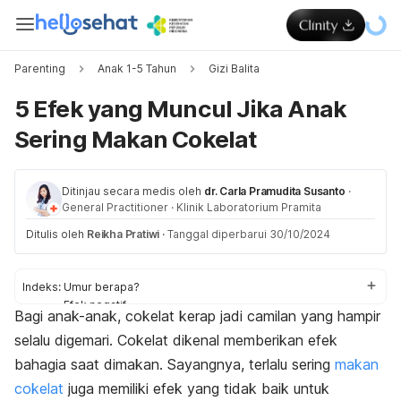
Parenting
Anak 1-5 Tahun
Gizi Balita
5 Efek yang Muncul Jika Anak
Sering Makan Cokelat
Ditinjau secara medis oleh
dr. Carla Pramudita Susanto
·
General Practitioner
·
Klinik Laboratorium Pramita
Ditulis oleh
Reikha Pratiwi
·
Tanggal diperbarui 30/10/2024
Indeks:
Umur berapa?
Efek negatif
Bagi anak-anak, cokelat kerap jadi camilan yang hampir
Efek positif
selalu digemari. Cokelat dikenal memberikan efek
bahagia saat dimakan. Sayangnya, terlalu sering
makan
cokelat
juga memiliki efek yang tidak baik untuk