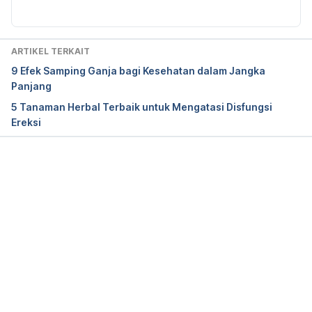
cbd-what-we-know-and-what-we-dont-
2018082414476
 accessed July 22 2019
ARTIKEL TERKAIT
Cannabidiol 
9 Efek Samping Ganja bagi Kesehatan dalam Jangka
https://medlineplus.gov/druginfo/natural/1439.html
Panjang
accessed July 22 2019
5 Tanaman Herbal Terbaik untuk Mengatasi Disfungsi
Ereksi
FDA is Committed to Sound, Science-based Policy 
on CBD 
https://www.fda.gov/news-events/fda-
voices-perspectives-fda-leadership-and-
experts/fda-committed-sound-science-based-
Memuat...
policy-cbd
 accessed July 22 2019