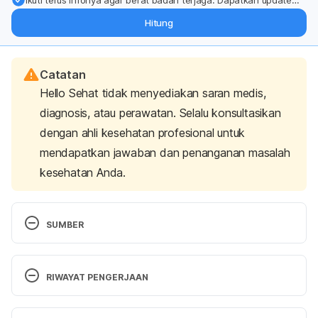
Ikuti terus infonya agar berat badan terjaga: Dapatkan update
dari pakar mengenai dukungan dan perawatan berat badan
Hitung
langsung ke inbox Anda.
Catatan
Hello Sehat tidak menyediakan saran medis,
diagnosis, atau perawatan. Selalu konsultasikan
dengan ahli kesehatan profesional untuk
mendapatkan jawaban dan penanganan masalah
kesehatan Anda.
SUMBER
Natural Way to Increase Calcium Absorption – 
https://www.livestrong.com/article/540453-
RIWAYAT PENGERJAAN
natural-ways-to-increase-calcium-absorption/ 
diakses pada 30 Oktober 2017
Versi Terbaru