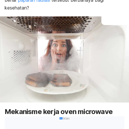
benar
paparan radiasi
tersebut berbahaya bagi
kesehatan?
Mekanisme kerja oven microwave
Iklan