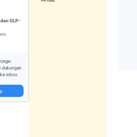
cold brew c
Chemical S
 dan GLP-
Rao, N. Z., &
antu
(2018). Acid
antioxidant 
brew coffee
Reports
, 8
rjaga:
i dukungan
MD Anderso
ke inbox
Center, & A
7 Ways to 
ng
Coffee Habit
Retrieved 
2023 from 
https://ww
g/cancerwi
make-your-