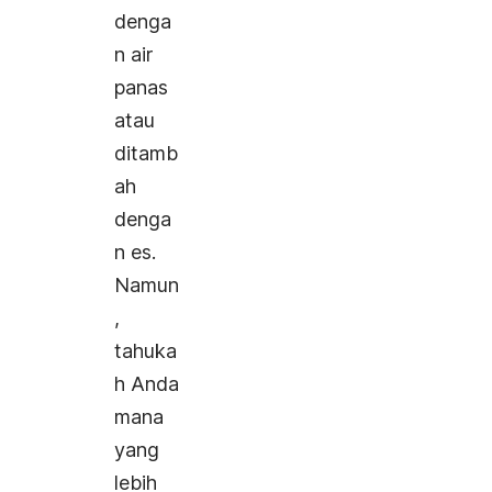
denga
n air
panas
atau
ditamb
ah
denga
n es.
Namun
,
tahuka
h Anda
mana
yang
lebih