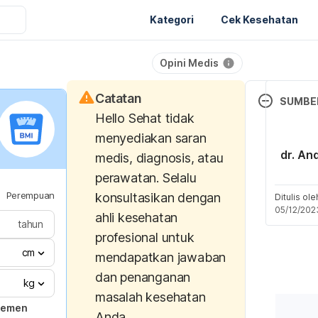
Kategori
Cek Kesehatan
Opini Medis
Catatan
SUMBE
Hello Sehat tidak
Cai, Y., Xu, 
menyediakan saran
M., Wu, M., 
dr. An
medis, diagnosis, atau
(2022). Com
perawatan. Selalu
Profiling of
Perempuan
konsultasikan dengan
Brew Coffee
Ditulis ol
05/12/202
Chromatogr
ahli kesehatan
tahun
profesional untuk
Foods
, 11(
cm
mendapatkan jawaban
dan penanganan
Grim, M., Rao
kg
masalah kesehatan
M. (2020). 
jemen
Anda.
chemical cha