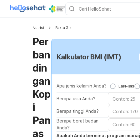
Nutrisi
Fakta Gizi
Per
ban
Kalkulator BMI (IMT)
din
gan
Apa jenis kelamin Anda?
Laki-laki
Kop
Berapa usia Anda?
i
Berapa tinggi Anda?
Pan
Berapa berat badan
Anda?
as
Apakah Anda berminat program mana