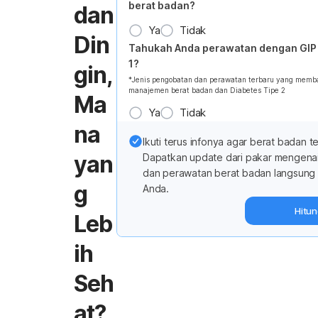
berat badan?
dan
Ya
Tidak
Din
Tahukah Anda perawatan dengan GIP
1?
gin,
*Jenis pengobatan dan perawatan terbaru yang memb
manajemen berat badan dan Diabetes Tipe 2
Ma
Ya
Tidak
na
Ikuti terus infonya agar berat badan te
yan
Dapatkan update dari pakar mengena
dan perawatan berat badan langsung 
g
Anda.
Hitu
Leb
ih
Seh
at?