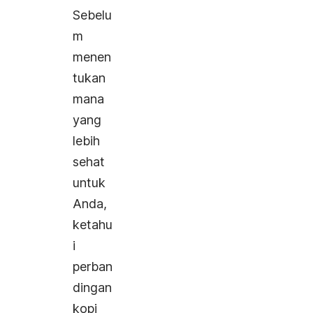
Sebelu
m
menen
tukan
mana
yang
lebih
sehat
untuk
Anda,
ketahu
i
perban
dingan
kopi