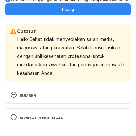
dari pakar mengenai dukungan dan perawatan berat badan
Hitung
langsung ke inbox Anda.
Catatan
Hello Sehat tidak menyediakan saran medis,
diagnosis, atau perawatan. Selalu konsultasikan
dengan ahli kesehatan profesional untuk
mendapatkan jawaban dan penanganan masalah
kesehatan Anda.
SUMBER
Data Komposisi Panganku. (n.d).
 Retrieved 20 
November 2024,  from 
RIWAYAT PENGERJAAN
https://www.panganku.org/id-ID/view
Versi Terbaru