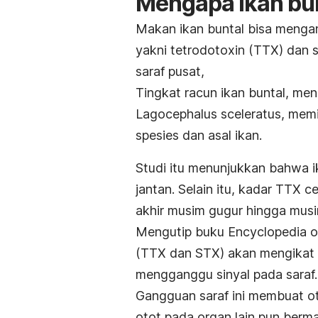
Mengapa ikan bu
Makan ikan buntal bisa meng
yakni
tetrodotoxin
(TTX) dan
saraf pusat,
Tingkat racun ikan buntal, menu
Lagocephalus sceleratus
, memi
spesies dan asal ikan.
Studi itu menunjukkan bahwa ik
jantan. Selain itu, kadar TTX 
akhir musim gugur hingga musi
Mengutip
buku
Encyclopedia o
(TTX dan STX) akan mengikat sa
mengganggu sinyal pada saraf
Gangguan saraf
ini membuat ot
otot pada organ lain pun berma