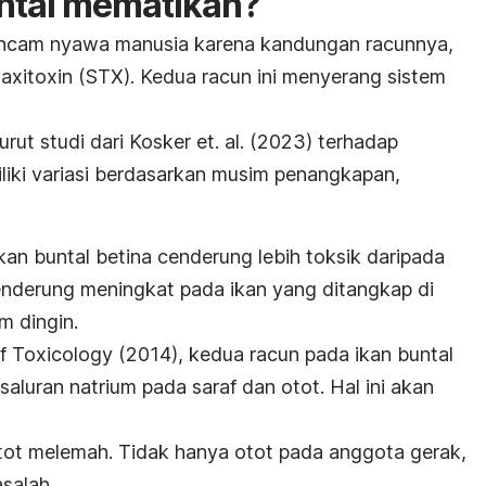
ntal mematikan?
ancam nyawa manusia karena kandungan racunnya,
saxitoxin
(STX). Kedua racun ini menyerang sistem
rut studi dari Kosker et. al. (2023) terhadap
liki variasi berdasarkan musim penangkapan,
an buntal betina cenderung lebih toksik daripada
cenderung meningkat pada ikan yang ditangkap di
m dingin.
f Toxicology
(2014), kedua racun pada ikan buntal
luran natrium pada saraf dan otot. Hal ini akan
.
ot melemah. Tidak hanya otot pada anggota gerak,
salah.