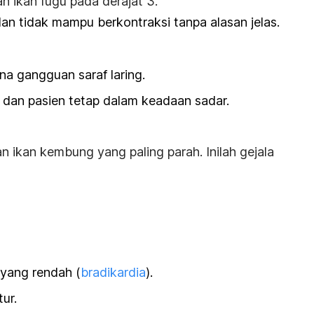
an ikan
fugu
pada derajat 3.
n tidak mampu berkontraksi tanpa alasan jelas.
na gangguan saraf laring.
 dan pasien tetap dalam keadaan sadar.
n ikan kembung yang paling parah. Inilah gejala
 yang rendah (
bradikardia
).
ur.